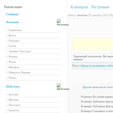
Клипарты
/
Растровые
:
Навигация
Главная
Автор:
severom
|
10 декабрь 2022 |
Пр
Фотошоп
» Градиенты
» Кисти
» Плагины
» Стили
» Заливки-Текстуры
Уважаемый посетитель, Вы зашл
» Формы
именем.
» Фоны
Теги:
собаки
мультяшные соба
» Шрифты
» Макросы-Экшены
» Разное
Шаблоны
Другие новости по теме
» Детские
Клипарт Из жизни нарис
» Женские
Клипарт Забавные фигу
» Мужские
Клипарт Забавные фигу
» Грамоты
Клипарт Смешные и мил