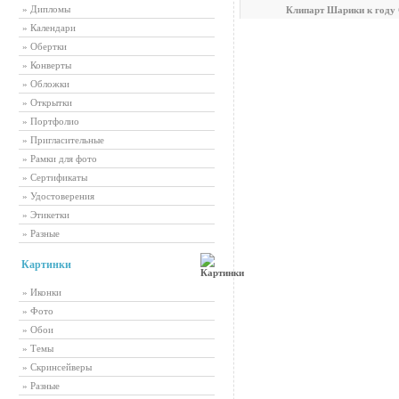
» Дипломы
Клипарт Шарики к году
» Календари
» Обертки
» Конверты
» Обложки
» Открытки
» Портфолио
» Пригласительные
» Рамки для фото
» Сертификаты
» Удостоверения
» Этикетки
» Разные
Картинки
» Иконки
» Фото
» Обои
» Темы
» Скринсейверы
» Разные