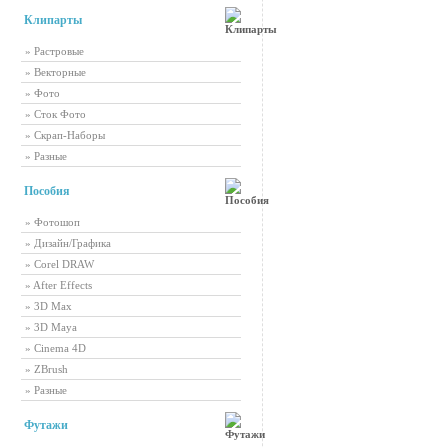
Клипарты
» Растровые
» Векторные
» Фото
» Сток Фото
» Скрап-Наборы
» Разные
Пособия
» Фотошоп
» Дизайн/Графика
» Corel DRAW
» After Effects
» 3D Max
» 3D Maya
» Cinema 4D
» ZBrush
» Разные
Футажи