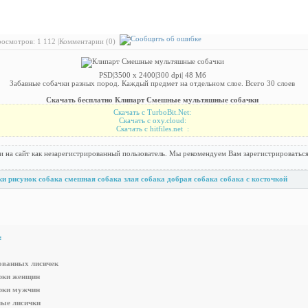
 Клипарт Смешные мультяшные собачки
осмотров: 1 112 |
Комментарии (0)
PSD|3500 х 2400|300 dpi| 48 Мб
Забавные собачки разных пород. Каждый предмет на отдельном слое. Всего 30 слоев
Скачать бесплатно Клипарт Смешные мультяшные собачки
Скачать с TurboBit.Net:
Скачать с oxy.cloud:
Скачать с hitfiles.net :
и на сайт как незарегистрированный пользователь. Мы рекомендуем Вам зарегистрироваться
ки
рисунок собака
смешная собака
злая собака
добрая собака
собака с косточкой
:
ованных лисичек
рки женщин
рки мужчин
ые лисички