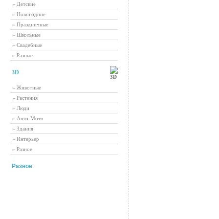
» Детские
» Новогодние
» Праздничные
» Школьные
» Свадебные
» Разные
3D
» Животные
» Растения
» Люди
» Авто-Мото
» Здания
» Интерьер
» Разное
Разное
Самые рейтинговые новости