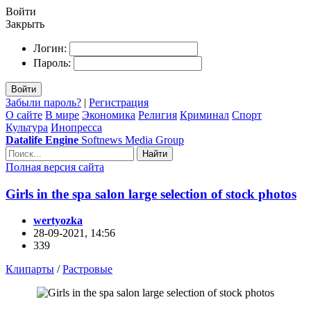
Войти
Закрыть
Логин:
Пароль:
Войти
Забыли пароль?
|
Регистрация
О сайте
В мире
Экономика
Религия
Криминал
Спорт
Культура
Инопресса
Datalife Engine
Softnews Media Group
Найти
Полная версия сайта
Girls in the spa salon large selection of stock photos
wertyozka
28-09-2021, 14:56
339
Клипарты
/
Растровые