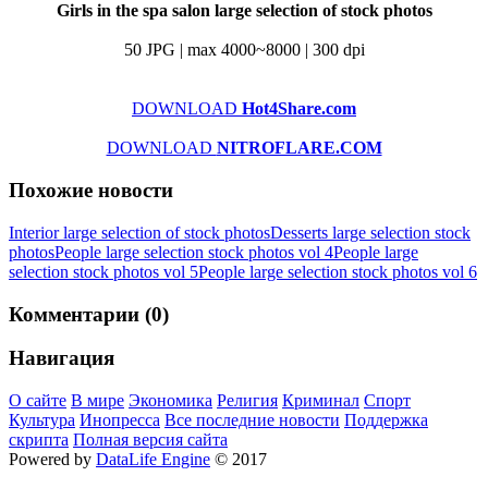
Girls in the spa salon large selection of stock photos
50 JPG | max 4000~8000 | 300 dpi
DOWNLOAD
Hot4Share.com
DOWNLOAD
NITROFLARE.COM
Похожие новости
Interior large selection of stock photos
Desserts large selection stock
photos
People large selection stock photos vol 4
People large
selection stock photos vol 5
People large selection stock photos vol 6
Комментарии (0)
Навигация
О сайте
В мире
Экономика
Религия
Криминал
Спорт
Культура
Инопресса
Все последние новости
Поддержка
скрипта
Полная версия сайта
Powered by
DataLife Engine
© 2017