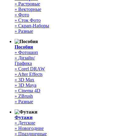
» Растровые
» Векторные
» Фото
» Сток Фото
» Скрап-Наборы
» Разные
Пособия
» Фотошоп
» Дизайн/
Графика
» Corel DRAW
» After Effects
» 3D Max
» 3D Maya
» Cinema 4D
» ZBrush
» Разные
Футажи
» Детские
» Новогодние
» Праздничные