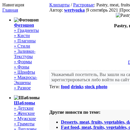
Навигация
Клипарты
/
Растровые
: Pastry, meat, fruit
Главная
Автор:
wertyozka
|
9 сентябрь 2021 |
Прос
Фотошоп
Pastry, 
» Градиенты
» Кисти
» Плагины
» Стили
» Заливки-
Текстуры
» Формы
» Фоны
» Шрифты
Уважаемый посетитель, Вы зашли на с
» Макросы-
зарегистрироваться либо войти на сай
Экшены
Теги:
food
drinks
stock photo
» Разное
Шаблоны
» Детские
Другие новости по теме:
» Женские
» Мужские
Desserts, meat, fruits, vegetables, 
» Грамоты
Fast food, meat, fruits, vegetables,
» Дипломы