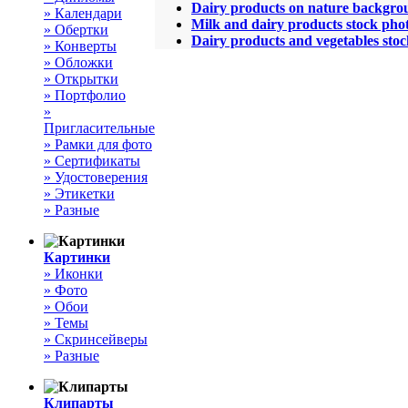
Dairy products on nature backgro
» Календари
Milk and dairy products stock pho
» Обертки
Dairy products and vegetables sto
» Конверты
» Обложки
» Открытки
» Портфолио
»
Пригласительные
» Рамки для фото
» Сертификаты
» Удостоверения
» Этикетки
» Разные
Картинки
» Иконки
» Фото
» Обои
» Темы
» Скринсейверы
» Разные
Клипарты