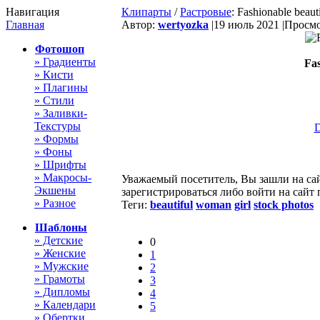
Навигация
Клипарты
/
Растровые
: Fashionable beau
Главная
Автор:
wertyozka
|
19 июль 2021 |
Просмо
Фотошоп
» Градиенты
Fas
» Кисти
» Плагины
» Стили
» Заливки-
Текстуры
» Формы
» Фоны
» Шрифты
» Макросы-
Уважаемый посетитель, Вы зашли на са
Экшены
зарегистрироваться либо войти на сайт
» Разное
Теги:
beautiful
woman
girl
stock photos
Шаблоны
» Детские
0
» Женские
1
» Мужские
2
» Грамоты
3
» Дипломы
4
» Календари
5
» Обертки