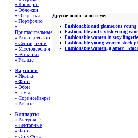
» Конверты
» Обложки
» Открытки
Другие новости по теме:
» Портфолио
Fashionable and glamorous young
»
Fashionable and stylish young wo
Пригласительные
Fashionable women in sexy lingerie
» Рамки для фото
Fashionable young women stock p
» Сертификаты
Fashionable women, glamor - Stoc
» Удостоверения
» Этикетки
» Разные
Картинки
» Иконки
» Фото
» Обои
» Темы
» Скринсейверы
» Разные
Клипарты
» Растровые
» Векторные
» Фото
» Сток Фото