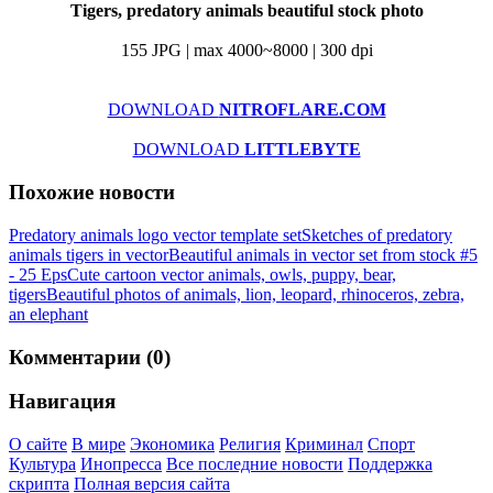
Tigers, predatory animals beautiful stock photo
155 JPG | max 4000~8000 | 300 dpi
DOWNLOAD
NITROFLARE.COM
DOWNLOAD
LITTLEBYTE
Похожие новости
Predatory animals logo vector template set
Sketches of predatory
animals tigers in vector
Beautiful animals in vector set from stock #5
- 25 Eps
Cute cartoon vector animals, owls, puppy, bear,
tigers
Beautiful photos of animals, lion, leopard, rhinoceros, zebra,
an elephant
Комментарии (0)
Навигация
О сайте
В мире
Экономика
Религия
Криминал
Спорт
Культура
Инопресса
Все последние новости
Поддержка
скрипта
Полная версия сайта