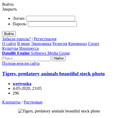
Войти
Закрыть
Логин:
Пароль:
Войти
Забыли пароль?
|
Регистрация
О сайте
В мире
Экономика
Религия
Криминал
Спорт
Культура
Инопресса
Datalife Engine
Softnews Media Group
Найти
Полная версия сайта
Tigers, predatory animals beautiful stock photo
wertyozka
4-05-2020, 23:05
296
Клипарты
/
Растровые