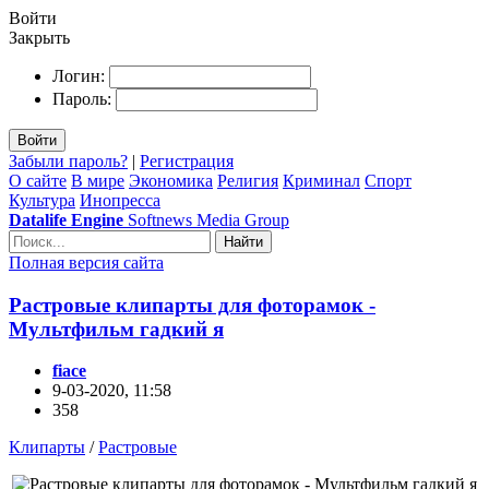
Войти
Закрыть
Логин:
Пароль:
Войти
Забыли пароль?
|
Регистрация
О сайте
В мире
Экономика
Религия
Криминал
Спорт
Культура
Инопресса
Datalife Engine
Softnews Media Group
Найти
Полная версия сайта
Растровые клипарты для фоторамок -
Мультфильм гадкий я
fiace
9-03-2020, 11:58
358
Клипарты
/
Растровые