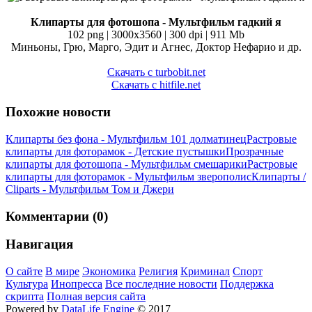
Клипарты для фотошопа - Мультфильм гадкий я
102 png | 3000х3560 | 300 dpi | 911 Mb
Миньоны, Грю, Марго, Эдит и Агнес, Доктор Нефарио и др.
Скачать с turbobit.net
Скачать с hitfile.net
Похожие новости
Клипарты без фона - Мультфильм 101 долматинец
Растровые
клипарты для фоторамок - Детские пустышки
Прозрачные
клипарты для фотошопа - Мультфильм смешарики
Растровые
клипарты для фоторамок - Мультфильм зверополис
Клипарты /
Cliparts - Мультфильм Том и Джери
Комментарии (0)
Навигация
О сайте
В мире
Экономика
Религия
Криминал
Спорт
Культура
Инопресса
Все последние новости
Поддержка
скрипта
Полная версия сайта
Powered by
DataLife Engine
© 2017