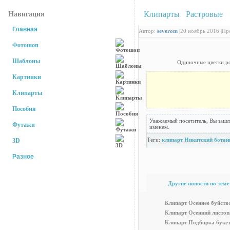
Клипарты
/
Растровые
:
Навигация
Главная
Автор:
severom
|
20 ноябрь 2016 |
Про
Фотошоп
Шаблоны
Одиночные цветки ро
Картинки
Клипарты
Пособия
Уважаемый посетитель, Вы зашл
Футажи
именем.
Теги:
клипарт
Никитский ботан
3D
Разное
Другие новости по теме
Самые рейтинговые новости
Клипарт Осеннее буйств
Клипарт Осенний листоп
Клипарт Подборка букет