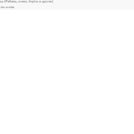
д (Рябина, осина, берёза и другие)
олы осени