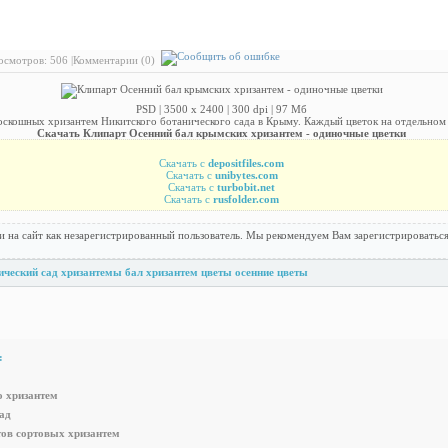
 Клипарт Осенний бал крымских хризантем - одиночные цветки
смотров: 506 |
Комментарии (0)
PSD | 3500 х 2400 | 300 dpi | 97 Мб
скошных хризантем Никитского ботанического сада в Крыму. Каждый цветок на отдельном с
Скачать Клипарт Осенний бал крымских хризантем - одиночные цветки
Скачать с
depositfiles.com
Скачать с
unibytes.com
Скачать с
turbobit.net
Скачать с
rusfolder.com
и на сайт как незарегистрированный пользователь. Мы рекомендуем Вам зарегистрироваться
ический сад
хризантемы
бал хризантем
цветы
осенние цветы
:
о хризантем
ад
ов сортовых хризантем