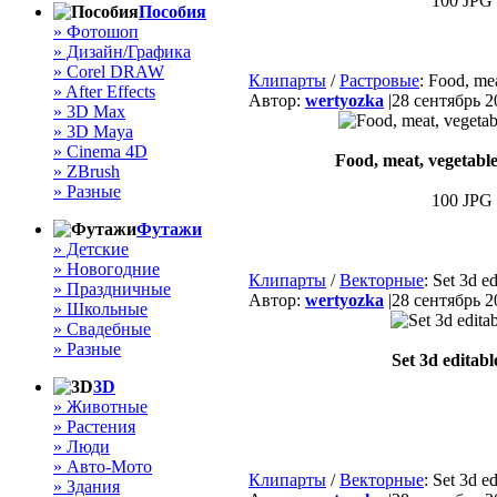
100 JPG 
Пособия
» Фотошоп
» Дизайн/Графика
» Corel DRAW
Клипарты
/
Растровые
: Food, mea
» After Effects
Автор:
wertyozka
|
28 сентябрь 2
» 3D Max
» 3D Maya
» Cinema 4D
Food, meat, vegetables
» ZBrush
» Разные
100 JPG 
Футажи
» Детские
» Новогодние
Клипарты
/
Векторные
: Set 3d ed
» Праздничные
Автор:
wertyozka
|
28 сентябрь 2
» Школьные
» Свадебные
» Разные
Set 3d editable
3D
» Животные
» Растения
» Люди
» Авто-Мото
Клипарты
/
Векторные
: Set 3d ed
» Здания