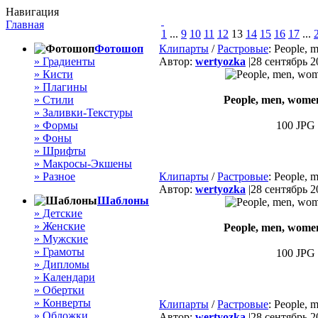
Навигация
Главная
1
...
9
10
11
12
13
14
15
16
17
...
Фотошоп
Клипарты
/
Растровые
: People, 
» Градиенты
Автор:
wertyozka
|
28 сентябрь 2
» Кисти
» Плагины
» Стили
People, men, women,
» Заливки-Текстуры
» Формы
100 JPG 
» Фоны
» Шрифты
» Макросы-Экшены
» Разное
Клипарты
/
Растровые
: People, 
Автор:
wertyozka
|
28 сентябрь 2
Шаблоны
» Детские
» Женские
People, men, women,
» Мужские
» Грамоты
100 JPG 
» Дипломы
» Календари
» Обертки
» Конверты
Клипарты
/
Растровые
: People, 
» Обложки
Автор:
wertyozka
|
28 сентябрь 2