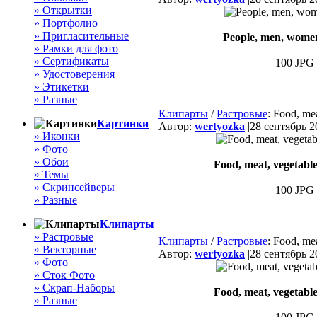
» Открытки
» Портфолио
» Пригласительные
People, men, women,
» Рамки для фото
» Сертификаты
100 JPG 
» Удостоверения
» Этикетки
» Разные
Клипарты
/
Растровые
: Food, mea
Картинки
Автор:
wertyozka
|
28 сентябрь 2
» Иконки
» Фото
» Обои
Food, meat, vegetables
» Темы
» Скринсейверы
100 JPG 
» Разные
Клипарты
» Растровые
Клипарты
/
Растровые
: Food, mea
» Векторные
Автор:
wertyozka
|
28 сентябрь 2
» Фото
» Сток Фото
» Скрап-Наборы
Food, meat, vegetables
» Разные